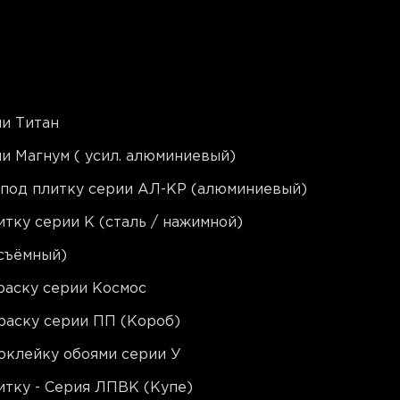
и Титан
и Магнум ( усил. алюминиевый)
 под плитку серии АЛ-КР (алюминиевый)
тку серии K (сталь / нажимной)
съёмный)
раску серии Космос
раску серии ПП (Короб)
оклейку обоями серии У
тку - Серия ЛПВК (Купе)