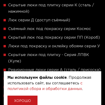
Скрытые люки под плитку серии K (сталь /
нажимной)
Люк серии Д (доступ съёмный)
Съёмный люк под покраску серии Космос
Скрытый люк под покраску серии ПП (Короб)
Люки под покраску и оклейку обоями серии У
Скрытые люки под плитку - Серия ЛПВК
(Купе)
Ревизионные люки серии A (сталь / присоска)
Мы используем файлы cookie
. Продолжая
Напольные люки серии ФЛЮР
использовать сайт, вы соглашаетесь
с
Рассчитать люк по индивидуальным размерам
политикой сбора и обработки данных
.
Алюминиевые люки невидимки - Серия АЛР
ХОРОШО
(присоска)