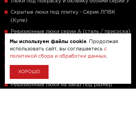
Люки под покраску и оклейку обоями серии У
Скрытые люки под плитку - Серия ЛПВК
(Купе)
Ревизионные люки серии A (сталь / присоска)
Мы используем файлы cookie
. Продолжая
Напольные люки серии ФЛЮР
использовать сайт, вы соглашаетесь
с
Рассчитать люк по индивидуальным размерам
политикой сбора и обработки данных
.
Алюминиевые люки невидимки - Серия АЛР
ХОРОШО
(присоска)
Ревизионные люки на заказ под размер
Угловые люки под плитку на заказ