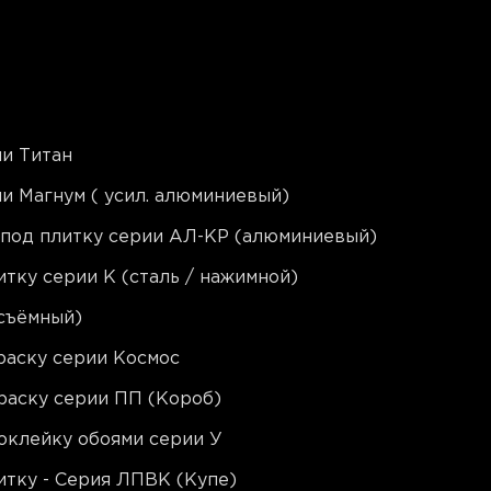
и Титан
и Магнум ( усил. алюминиевый)
 под плитку серии АЛ-КР (алюминиевый)
тку серии K (сталь / нажимной)
съёмный)
раску серии Космос
раску серии ПП (Короб)
оклейку обоями серии У
тку - Серия ЛПВК (Купе)