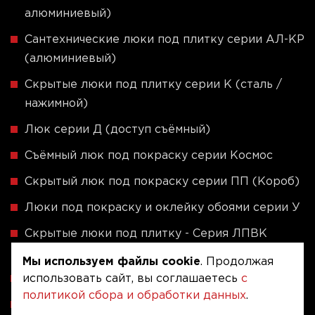
алюминиевый)
Сантехнические люки под плитку серии АЛ-КР
(алюминиевый)
Скрытые люки под плитку серии K (сталь /
нажимной)
Люк серии Д (доступ съёмный)
Съёмный люк под покраску серии Космос
Скрытый люк под покраску серии ПП (Короб)
Люки под покраску и оклейку обоями серии У
Скрытые люки под плитку - Серия ЛПВК
(Купе)
Мы используем файлы cookie
. Продолжая
использовать сайт, вы соглашаетесь
с
Ревизионные люки серии A (сталь / присоска)
политикой сбора и обработки данных
.
Напольные люки серии ФЛЮР