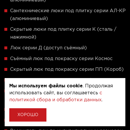
алюминиевый)
Сантехнические люки под плитку серии АЛ-КР
(алюминиевый)
Скрытые люки под плитку серии K (сталь /
нажимной)
Люк серии Д (доступ съёмный)
Съёмный люк под покраску серии Космос
Скрытый люк под покраску серии ПП (Короб)
Люки под покраску и оклейку обоями серии У
Мы используем файлы cookie
. Продолжая
Скрытые люки под плитку - Серия ЛПВК
использовать сайт, вы соглашаетесь
с
(Купе)
политикой сбора и обработки данных
.
Ревизионные люки серии A (сталь / присоска)
ХОРОШО
Напольные люки серии ФЛЮР