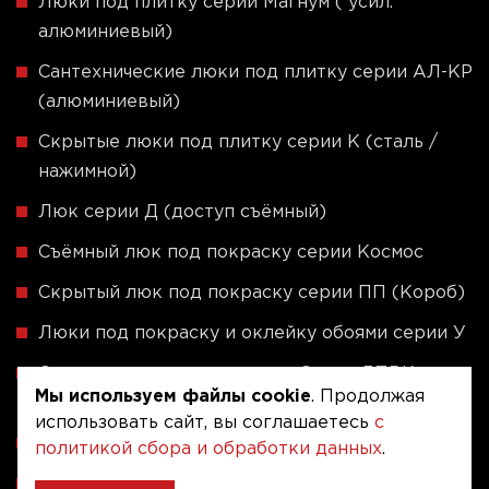
Люки под плитку серии Магнум ( усил.
алюминиевый)
Сантехнические люки под плитку серии АЛ-КР
(алюминиевый)
Скрытые люки под плитку серии K (сталь /
нажимной)
Люк серии Д (доступ съёмный)
Съёмный люк под покраску серии Космос
Скрытый люк под покраску серии ПП (Короб)
Люки под покраску и оклейку обоями серии У
Скрытые люки под плитку - Серия ЛПВК
Мы используем файлы cookie
. Продолжая
(Купе)
использовать сайт, вы соглашаетесь
с
Ревизионные люки серии A (сталь / присоска)
политикой сбора и обработки данных
.
Напольные люки серии ФЛЮР