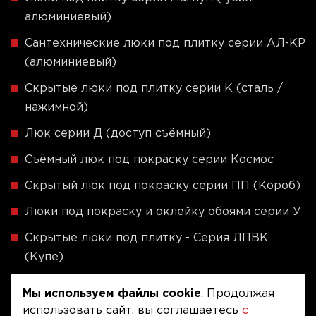
алюминиевый)
Сантехнические люки под плитку серии АЛ-КР
(алюминиевый)
Скрытые люки под плитку серии K (сталь /
нажимной)
Люк серии Д (доступ съёмный)
Съёмный люк под покраску серии Космос
Скрытый люк под покраску серии ПП (Короб)
Люки под покраску и оклейку обоями серии У
Скрытые люки под плитку - Серия ЛПВК
(Купе)
Ревизионные люки серии A (сталь / присоска)
Мы используем файлы cookie
. Продолжая
Напольные люки серии ФЛЮР
использовать сайт, вы соглашаетесь
с