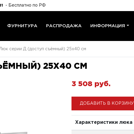
- Бесплатно по РФ
81
ФУРНИТУРА
РАСПРОДАЖА
ИНФОРМАЦИЯ
Люк серии Д (доступ съёмный) 25x40 см
ЪЁМНЫЙ) 25X40 СМ
3 508 pуб.
ДОБАВИТЬ В КОРЗИНУ
Характеристики люка