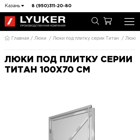
Казань
8 (950)311-20-80
Главная
Люки
Люки под плитку серии Титан
Люки п
ЛЮКИ ПОД ПЛИТКУ СЕРИИ
ТИТАН 100X70 СМ