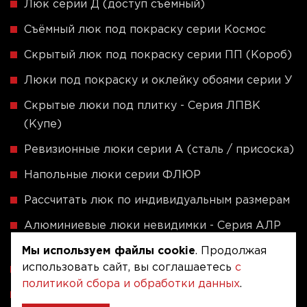
Люк серии Д (доступ съёмный)
Съёмный люк под покраску серии Космос
Скрытый люк под покраску серии ПП (Короб)
Люки под покраску и оклейку обоями серии У
Скрытые люки под плитку - Серия ЛПВК
(Купе)
Ревизионные люки серии A (сталь / присоска)
Напольные люки серии ФЛЮР
Рассчитать люк по индивидуальным размерам
Алюминиевые люки невидимки - Серия АЛР
(присоска)
Мы используем файлы cookie
. Продолжая
использовать сайт, вы соглашаетесь
с
Ревизионные люки на заказ под размер
политикой сбора и обработки данных
.
Угловые люки под плитку на заказ