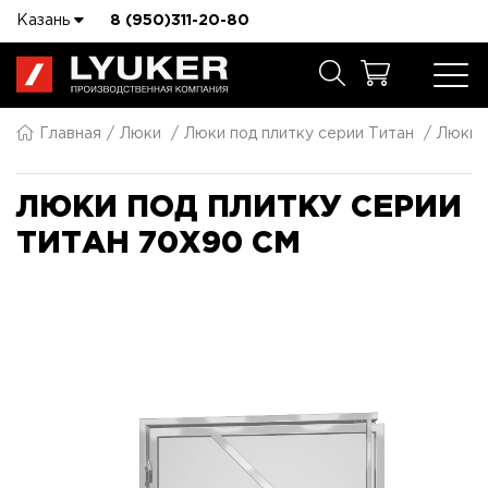
Казань
8 (950)311-20-80
Главная
Люки
Люки под плитку серии Титан
Люки п
ЛЮКИ ПОД ПЛИТКУ СЕРИИ
ТИТАН 70X90 СМ