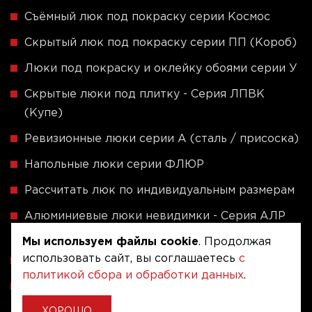
Съёмный люк под покраску серии Космос
Скрытый люк под покраску серии ПП (Короб)
Люки под покраску и оклейку обоями серии У
Скрытые люки под плитку - Серия ЛПВК
(Купе)
Ревизионные люки серии A (сталь / присоска)
Напольные люки серии ФЛЮР
Рассчитать люк по индивидуальным размерам
Алюминиевые люки невидимки - Серия АЛР
(присоска)
Мы используем файлы cookie
. Продолжая
использовать сайт, вы соглашаетесь
с
Ревизионные люки на заказ под размер
политикой сбора и обработки данных
.
Угловые люки под плитку на заказ
ХОРОШО