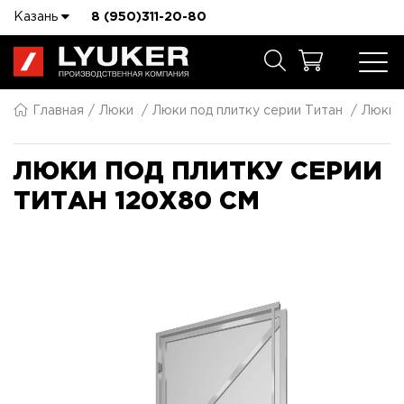
Казань
8 (950)311-20-80
Главная
Люки
Люки под плитку серии Титан
Люки п
ЛЮКИ ПОД ПЛИТКУ СЕРИИ
ТИТАН 120X80 СМ