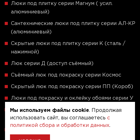
Люки под плитку серии Магнум ( усил.
алюминиевый)
Сантехнические люки под плитку серии АЛ-КР
(алюминиевый)
Скрытые люки под плитку серии K (сталь /
нажимной)
Люк серии Д (доступ съёмный)
Съёмный люк под покраску серии Космос
Скрытый люк под покраску серии ПП (Короб)
Люки под покраску и оклейку обоями серии У
Скрытые люки под плитку - Серия ЛПВК
Мы используем файлы cookie
. Продолжая
использовать сайт, вы соглашаетесь
с
(Купе)
политикой сбора и обработки данных
.
Ревизионные люки серии A (сталь / присоска)