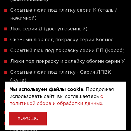
Скрытые люки под плитку серии K (сталь /
нажимной)
Люк серии Д (доступ съёмный)
Съёмный люк под покраску серии Космос
Скрытый люк под покраску серии ПП (Короб)
Люки под покраску и оклейку обоями серии У
Скрытые люки под плитку - Серия ЛПВК
(Купе)
Мы используем файлы cookie
. Продолжая
Ревизионные люки серии A (сталь / присоска)
использовать сайт, вы соглашаетесь
с
Напольные люки серии ФЛЮР
политикой сбора и обработки данных
.
Рассчитать люк по индивидуальным размерам
ХОРОШО
Алюминиевые люки невидимки - Серия АЛР