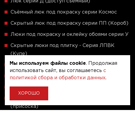
Люк серии Д (доступ съёмный)
Съёмный люк под покраску серии Космос
Скрытый люк под покраску серии ПП (Короб)
Люки под покраску и оклейку обоями серии У
Скрытые люки под плитку - Серия ЛПВК
(Купе)
Мы используем файлы cookie
. Продолжая
Ревизионные люки серии A (сталь / присоска)
использовать сайт, вы соглашаетесь
с
Напольные люки серии ФЛЮР
политикой сбора и обработки данных
.
Рассчитать люк по индивидуальным размерам
ХОРОШО
Алюминиевые люки невидимки - Серия АЛР
(присоска)
Ревизионные люки на заказ под размер
Угловые люки под плитку на заказ