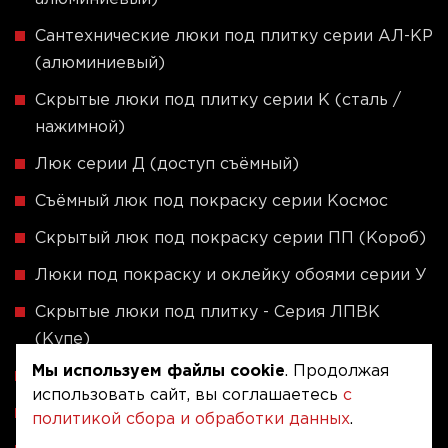
Сантехнические люки под плитку серии АЛ-КР
(алюминиевый)
Скрытые люки под плитку серии K (сталь /
нажимной)
Люк серии Д (доступ съёмный)
Съёмный люк под покраску серии Космос
Скрытый люк под покраску серии ПП (Короб)
Люки под покраску и оклейку обоями серии У
Скрытые люки под плитку - Серия ЛПВК
(Купе)
Мы используем файлы cookie
. Продолжая
Ревизионные люки серии A (сталь / присоска)
использовать сайт, вы соглашаетесь
с
Напольные люки серии ФЛЮР
политикой сбора и обработки данных
.