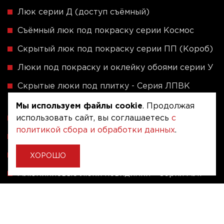
Люк серии Д (доступ съёмный)
Съёмный люк под покраску серии Космос
Скрытый люк под покраску серии ПП (Короб)
Люки под покраску и оклейку обоями серии У
Скрытые люки под плитку - Серия ЛПВК
(Купе)
Мы используем файлы cookie
. Продолжая
Ревизионные люки серии A (сталь / присоска)
использовать сайт, вы соглашаетесь
с
политикой сбора и обработки данных
.
Напольные люки серии ФЛЮР
Рассчитать люк по индивидуальным размерам
ХОРОШО
Алюминиевые люки невидимки - Серия АЛР
(присоска)
Ревизионные люки на заказ под размер