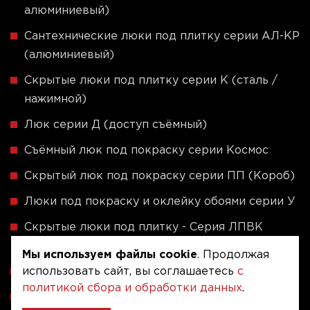
алюминиевый)
Сантехнические люки под плитку серии АЛ-КР
(алюминиевый)
Скрытые люки под плитку серии K (сталь /
нажимной)
Люк серии Д (доступ съёмный)
Съёмный люк под покраску серии Космос
Скрытый люк под покраску серии ПП (Короб)
Люки под покраску и оклейку обоями серии У
Скрытые люки под плитку - Серия ЛПВК
(Купе)
Мы используем файлы cookie
. Продолжая
использовать сайт, вы соглашаетесь
с
Ревизионные люки серии A (сталь / присоска)
политикой сбора и обработки данных
.
Напольные люки серии ФЛЮР